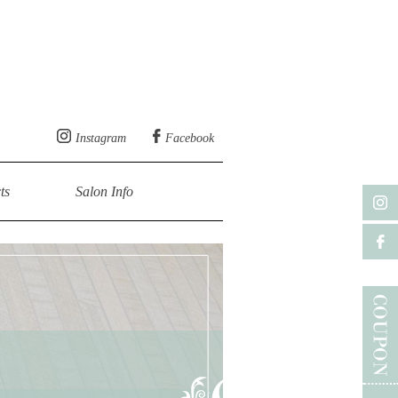
ロン【ルシュカ】
Instagram
Facebook
ts
Salon Info