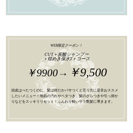
WEB限定クーポン！
CUT＋炭酸シャンプー
＋煌めき保水Tｒコース
￥9,500
￥9900→
頭皮はべたつくのに、髪は何だかパサつくと言う方に是非おススメ
したいメニュー！地肌の汚れやベタつき、髪のざらつきや引っ掛か
りなどをスッキリリセット！ふんわり軽いサラ艶髪に導きます。