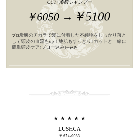
CUT+炭酸シャンプー
￥5100
￥6050 →
炭酸のチカラで髪に付着した不純物をしっかり落と
ブロ
して頭皮の血流もup！地肌もすっきり♪カットと一緒に
簡単頭皮ケア(
ブロー込み)
ー込み
LUSHCA
〒674-0083