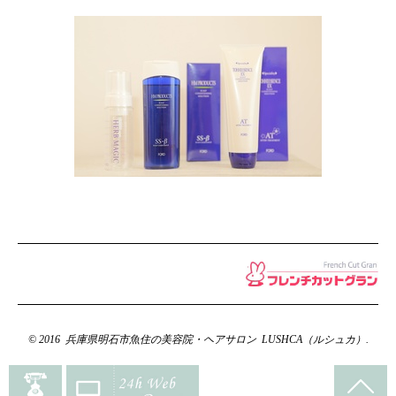
© 2016 兵庫県明石市魚住の美容院・ヘアサロン LUSHCA（ルシュカ）.