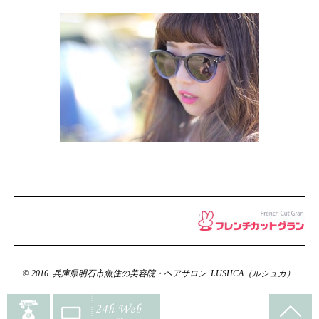
© 2016 兵庫県明石市魚住の美容院・ヘアサロン LUSHCA（ルシュカ）.