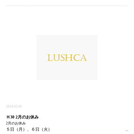
す！
東洋医学に基づいた本格的なアンチエイジングが出来ます！
＜身体も髪も血液が運んでくる栄養でターンオーバーしている！＞
なので滞っている血を回して上げる事が大事なんです！
血流が全身を巡り代謝も上がります。身体が楽になります＼(゜ロ＼)(／
ロ゜)／
そして、頭皮はまっ白ピカピカピン！です
さらに白髪予防、脱毛予防までできます！
僕もここ最近、スタッフとやり合いっこで週１やってます！
僕
自身感じた事は、視界が良くなった、肩コリが楽になった、根本の立ち上
がり、ボリューム感はかなり出ます！（しかも髪はサラサラになる）
綺麗な髪は綺麗な頭皮が絶対条件です
〜！
言葉では言い表せないので、お試し下さいませ(^_^)
2018.02.01
Ｈ30 2月のお休み
2月のお休み
５日（月）、６日（火）
...