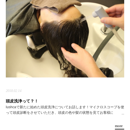
2018.02.14
頭皮洗浄って？！
lushcaで新たに始めた頭皮洗浄についてお話します！
マイクロスコープを使
って頭皮診断をさせていただき、
頭皮の色や髪の状態を見てお客様にあった
...
ハーブの生薬を循環器に投入します。
心地よい水圧で１５分間頭皮のツボを
刺激！！
more
身体のデトックスと、頭皮環境の改善をし元気になっていただくメニューで