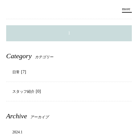
１２日（月）
１９日（月）、２０日（火）
more
２６日（月）
宜しくお願い致します。
1
Category
カテゴリー
[7]
日常
[0]
スタッフ紹介
Archive
アーカイブ
2024.
1